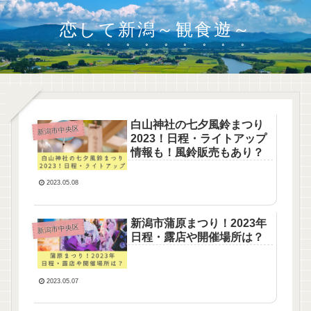
恋して新潟～観食遊～
白山神社の七夕風鈴まつり
新潟市中央区
2023！日程・ライトアップ
情報も！風鈴販売もあり？
2023.05.08
新潟市蒲原まつり！2023年
新潟市中央区
日程・露店や開催場所は？
2023.05.07