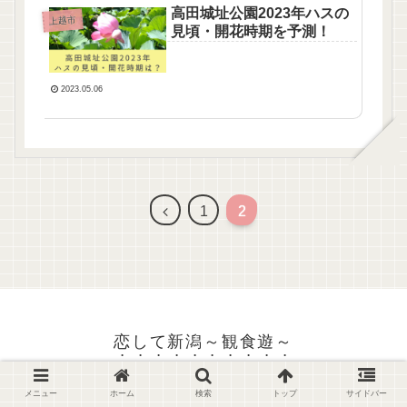
高田城址公園2023年ハスの
上越市
見頃・開花時期を予測！
2023.05.06
1
2
恋して新潟～観食遊～
© 2023 恋して新潟～観食遊～.
メニュー
ホーム
検索
トップ
サイドバー